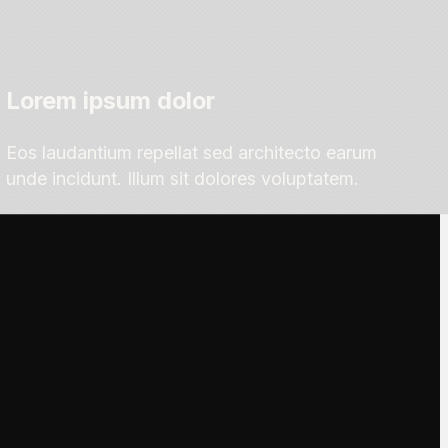
Lorem ipsum dolor
Eos laudantium repellat sed architecto earum
unde incidunt. Illum sit dolores voluptatem.