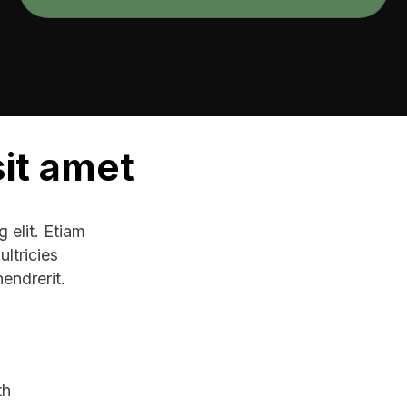
sit amet
 elit. Etiam
ltricies
endrerit.
th