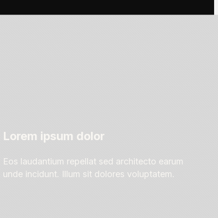
Lorem ipsum dolor
Eos laudantium repellat sed architecto earum
unde incidunt. Illum sit dolores voluptatem.