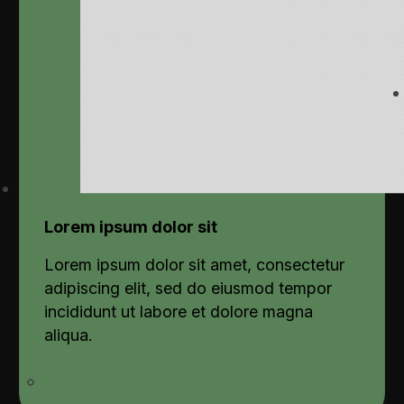
Lorem ipsum dolor sit
Lorem ipsum dolor sit amet, consectetur
adipiscing elit, sed do eiusmod tempor
incididunt ut labore et dolore magna
aliqua.